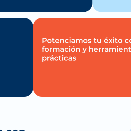
Potenciamos tu éxito c
formación y herramien
prácticas