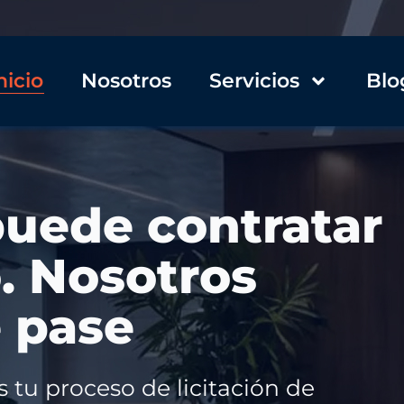
nicio
Nosotros
Servicios
Blo
licitaciones de
oma
sponsables y nunca pierdas una
perativa para licitar,