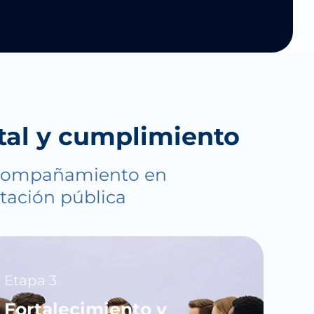
atal y cumplimiento
, acompañamiento en
atación pública
Etapa 3
Fortalecimiento y