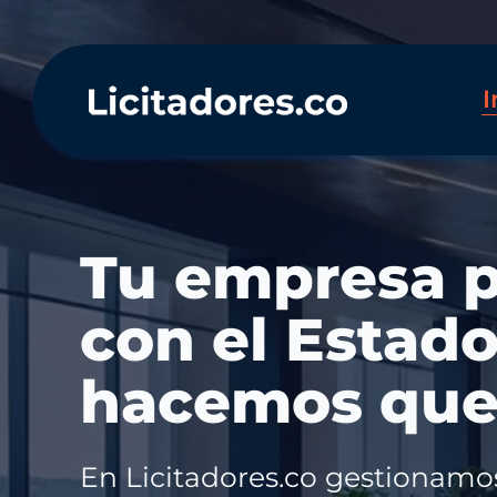
I
Gestiona tus 
forma autón
Organiza procesos, asigna re
fecha crítica. Infraestructura o