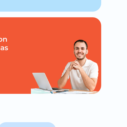
on
tas