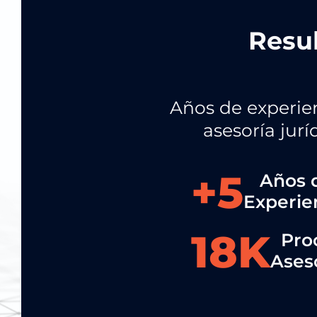
Resul
Años de experien
asesoría jur
+
5
Años 
Experie
18
K
Pro
Ases