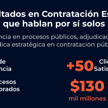
tados en Contratación E
que hablan por sí solos
cia en procesos públicos, adjudica
ídica estratégica en contratación púb
+
50
de
Cl
ncia
Sati
$
130
cesos
orados
mil millones